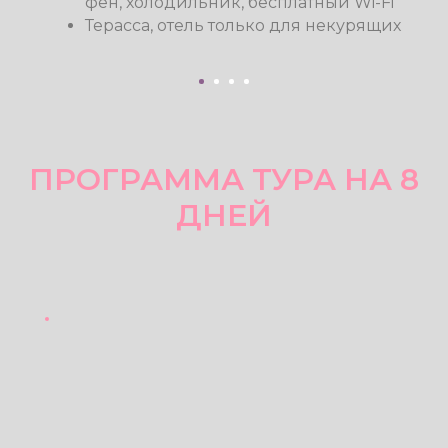
практики
Звуковые медитации с этническими
инструментами
Арт - терапия
Практика расширения любящего
сердца
Телесно - ориентированные
практики
Чакровое дыхание
Йога - нидра в сопровождении
живого звучания тибетских чаш
Ребефинг с гонг - сессией
Нейрографика
Творческие мастер - классы
P.S. перечень практик может меняться и
дополняться в связи с погодными
условиями и состоянием группы.