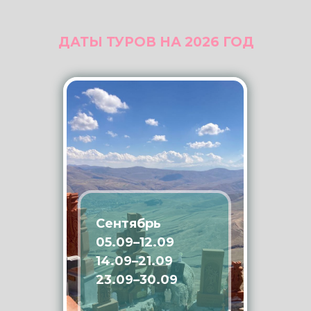
2 день
6:30 Йога
9:00 Завтрак
10:00 Прогулка по Дилижану
14:00 Обед
16:00 Нейрографика
18:00 Ужин
20:00 Ребефинг в традиции
Кундалини йоги и гонг-сессия