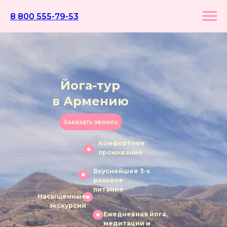
8 800 555-79-53
Йога-тур
в Армению
Заказать звонок
Комфортное
проживание
Вкуснейшее 3-х
разовое
питание
Насыщенные
экскурсии
Ежедневная йога,
медитации и