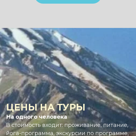
Храм Гарни — армянский языческий
храм, посвящённый богу солнца
Михру
Гега́рд - армянский средневековый
монастырский комплекс, внесённый
ЮНЕСКО в список объектов
Всемирного культурного наследия
Одно из самых ярких чудес
Армении - скальный массив
"Симфония камней" в ущелье Гарни
Озеро Севан
Севанаванк - монастырский
комплекс, расположенный на
полуостровном береге Севана