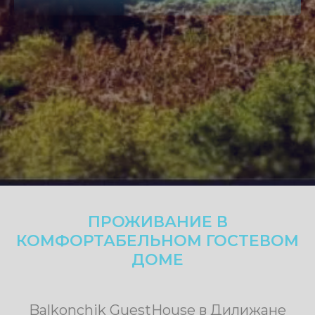
На одного человека
В стоимость входит: проживание, питание,
йога-программа, экскурсии по программе,
трансферы по групповому графику.
Не входит:
авиабилеты, личные расходы.
ЗАБРОНИРОВАТЬ
ВЫСОКИЙ СЕЗОН
(05.09 - 12.10-19.10)
от 38 000 ₽
НИЗКИЙ СЕЗОН
(21.10-28.10 - 09.11-16.11)
от 34 000 ₽