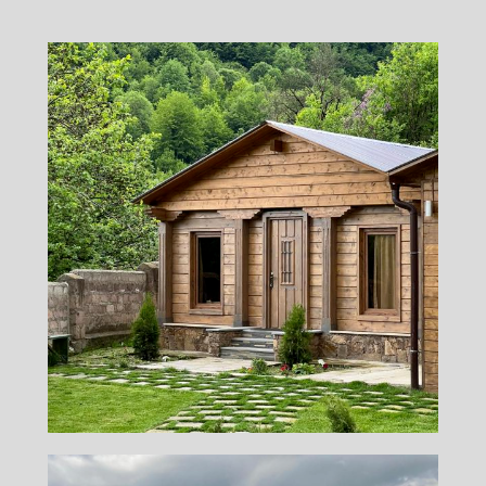
ДОМЕ
Balkonchik GuestHouse в Дилижане
расположен в центре, но создает
атмосферу уюта и уединенности.
Возможность наслаждаться видами на
горы и наполнятся энергией прямо
стоя на террасе.
На территории отеля:
Терраса, сад, бесплатная парковка,
wi-fi
Номера для некурящих
Удобства в каждом номере
Холодильник, фен