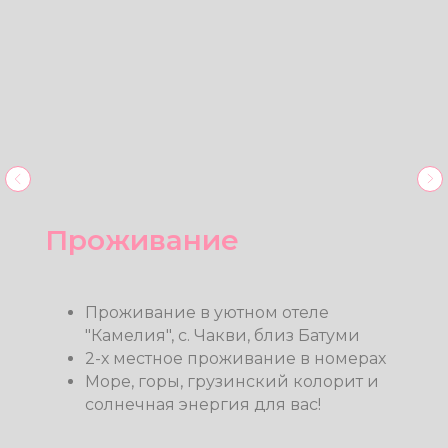
Питание
Вкуснейшее 3-х разовое питание
(завтрак, обед и ужин) от поваров
Тур-Мир
Полезная и сытная вегетарианская
кухня