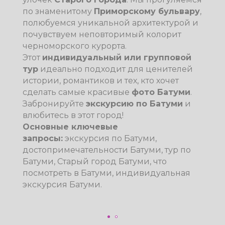
знаменитый
арочный мост царицы
Тамары
. Это идеальный
тур на
природу
для тех, кто устал от городской
суеты и хочет подышать чистейшим
горным воздухом. Мы составили
оптимальный
маршрут по Аджарии
,
который включает самые живописные
локации для фото и знакомство с
местными традициями.
Забронируйте
экскурсию в горы
и получите
незабываемые впечатления от величия
грузинской природы!
Основные ключевые
запросы:
экскурсия в горную Аджарию,
тур из Батуми в горы, Аджарские горы,
однодневный тур из Батуми, природа
Грузии, мост царицы Тамары, что
инструктор йоги
посмотреть в Аджарии.
инструктор йоги