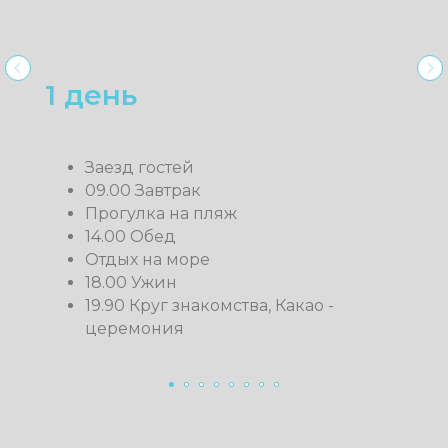
2 день
06.30 Класс хатха - йоги
09.00 Завтрак
10.00 Лекция «Про Любовь» (через
призму аштанга йоги)
Прогулка, свободное время
14.00 Обед
Саморефлексия, формирование
санкальпы
Отдых на море
18.00 Ужин
19.00 Йога - нидра