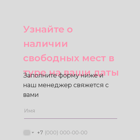
Узнайте о
наличии
свободных мест в
туре на ваши даты
Заполните форму ниже и
наш менеджер свяжется с
вами
+7