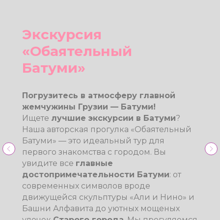
Подробнее
Экскурсия «Горная
Аджария»
Откройте дикую и прекрасную Грузию:
Искандер 
тур в горы Аджарии из Батуми!
Хотите
увидеть настоящую Грузию
за
пределами города?
Экскурсия в горную
Аджарию из Батуми
— это путешествие
в сердце сказочной природы.
Наш
однодневный тур
подарит вам
захватывающие дух
панорамы
Аджарских гор
, мощные водопады,
Виктория Амирова
аутентичные селения и