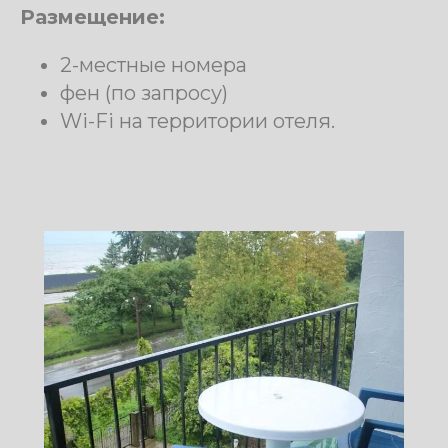
отеле "Kamelia Hotel", с. Чакви.
Размещение:
2-местные номера
фен (по запросу)
Wi-Fi на территории отеля.
Гопал и Настя
Повара
Подробнее