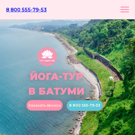
8 800 555-79-53
ЙОГА-ТУР
В БАТУМИ
Заказать звонок
8 800 555-79-53