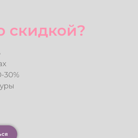
со скидкой?
ь
ах
0-30%
туры
ься