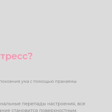
стресс?
успокоения ума с помощью пранаямы
иональные перепады настроения, все
ание становится поверхностным,