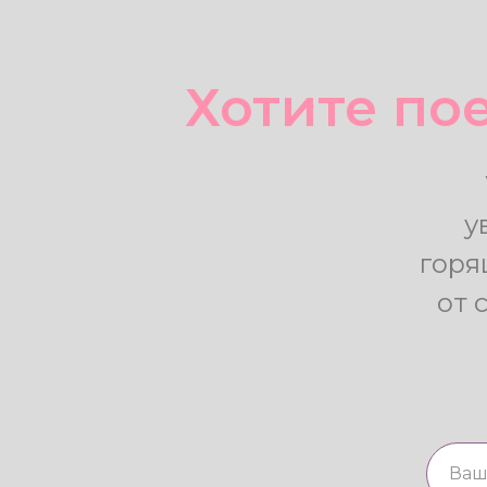
Хотите пое
у
горя
от 