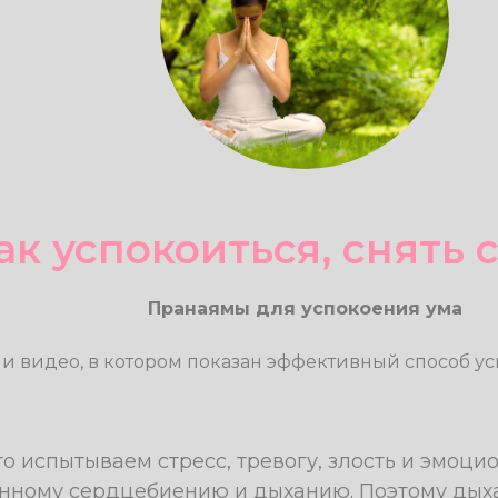
ак успокоиться, снять 
Пранаямы для успокоения ума
ми видео, в котором показан эффективный способ 
о испытываем стресс, тревогу, злость и эмоц
енному сердцебиению и дыханию. Поэтому дых