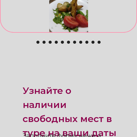
Узнайте о
наличии
свободных мест в
туре на ваши даты
Заполните форму ниже и
наш менеджер свяжется с
вами