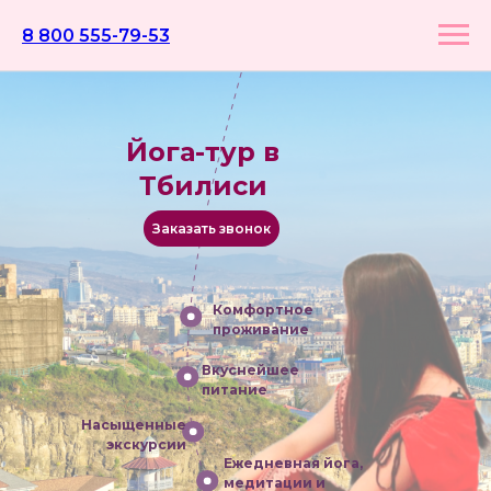
8 800 555-79-53
Йога-тур в
Тбилиси
Заказать звонок
Комфортное
проживание
Вкуснейшее
питание
Насыщенные
экскурсии
Ежедневная йога,
медитации и