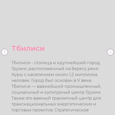
Мцхета (с
экскурсоводом)
род
еки
Мцхета расположен в нескольких
на
километрах севернее Тбилиси, у сл
Арагви и Куры. Один из древнейши
ый,
городов Грузии, основан в V веке до н.
зии.
Является административным центр
 для
края Мцхета-Мтианети.
 и
Население города составляет 7940
человек (перепись 2014 года).
у
ало