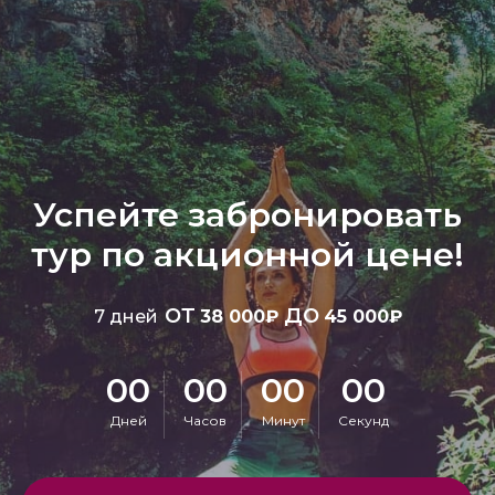
Успейте забронировать
тур по акционной цене!
от
до
7 дней
38 000₽
45 000₽
00
00
00
00
Дней
Часов
Минут
Секунд
Забронировать скидку
Купить в рассрочку на 6 месяцев