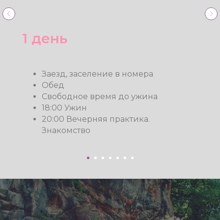
9:00 Завтрак
10:00 Экскурсия в Кахетию, город
Сигнахи.Мастер-класс по
приготовлению чурчхелы и
грузинского хлеба Шоти (по
желанию, за дополнительную плату)
18:00 Ужин
20:00 Целительные тибетские чаши