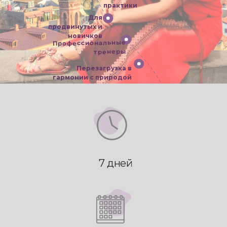
практики
Для
продвинутых и
новичков
Профессиональные
тренеры
Перезагрузка в
гармонии с природой
7 дней