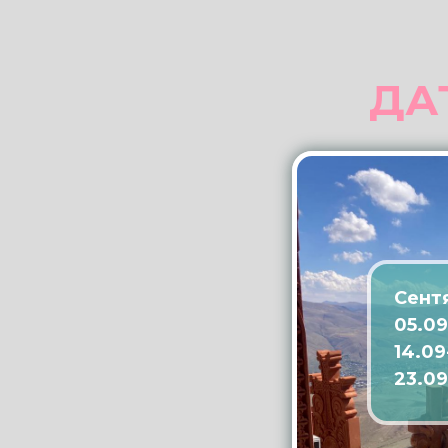
ДА
Сент
05.09
14.09
23.09