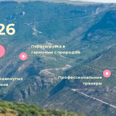
26
Перезагрузка в
к
гармонии с природой
Профессиональные
одвинутых
тренеры
чков