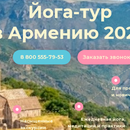
Йога-тур
в Армению 20
8 800 555-79-53
Заказать звоно
Для пр
и нови
Ежедневная йога,
Насыщенные
медитации и практики
экскурсии