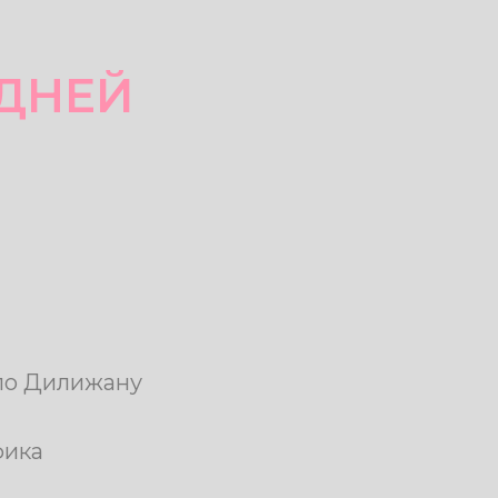
 ДНЕЙ
 по Дилижану
фика